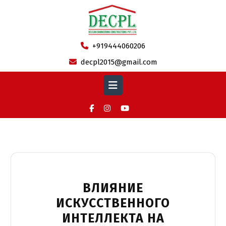
Skip
to
content
+919444060206
decpl2015@gmail.com
Open
Button
Category:
casino3
ВЛИЯНИЕ
ИСКУССТВЕННОГО
ИНТЕЛЛЕКТА НА