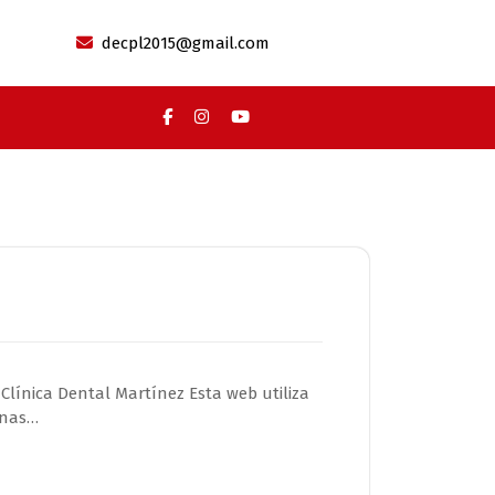
decpl2015@gmail.com
línica Dental Martínez Esta web utiliza
inas…