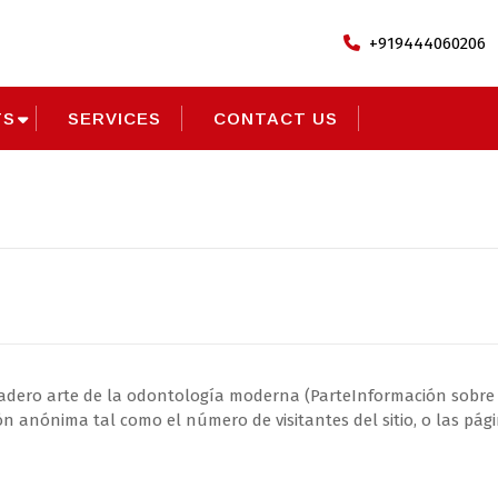
+919444060206
TS
SERVICES
CONTACT US
dentalabmartinez.es
adero arte de la odontología moderna (ParteInformación sobre C
ón anónima tal como el número de visitantes del sitio, o las pág