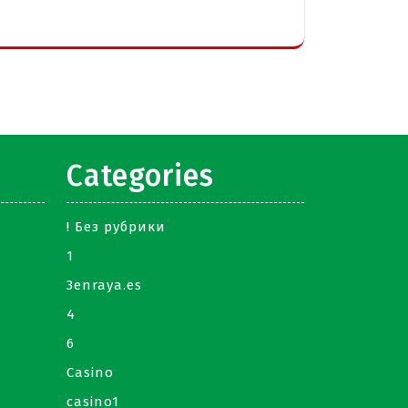
Categories
! Без рубрики
1
3enraya.es
4
6
Casino
casino1