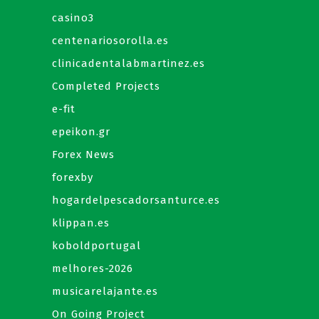
casino3
centenariosorolla.es
clinicadentalabmartinez.es
Completed Projects
e-fit
epeikon.gr
Forex News
forexby
hogardelpescadorsanturce.es
klippan.es
koboldportugal
melhores-2026
musicarelajante.es
On Going Project