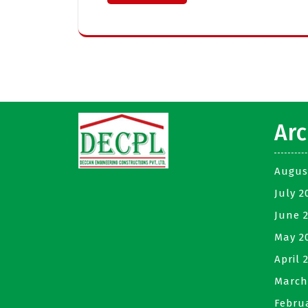
Arc
Augus
July 2
June 
May 2
April 
March
Febru