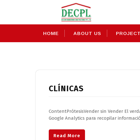
Skip
to
content
HOME
ABOUT US
PROJEC
Category:
clinica
CLÍNICAS
ContentPrótesisVender sin Vender El verd
Google Analytics para recopilar informaci
Read More