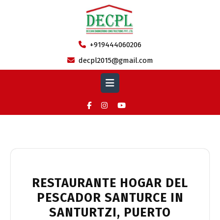
Skip
to
content
+919444060206
decpl2015@gmail.com
Open
Button
Category:
hogardelpescadorsanturce.es
RESTAURANTE HOGAR DEL
PESCADOR SANTURCE IN
SANTURTZI, PUERTO