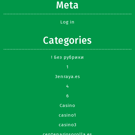
Meta
Log in
Categories
! Без рубрики
1
3enraya.es
4
6
Casino
casino1
casino3
centenariosorolla.es