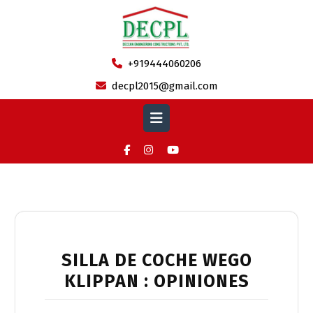
Skip
to
content
+919444060206
decpl2015@gmail.com
Open
Button
Category:
klippan.es
SILLA DE COCHE WEGO
KLIPPAN : OPINIONES