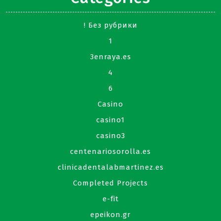
! Без рубрики
1
3enraya.es
4
6
Casino
casino1
casino3
centenariosorolla.es
clinicadentalabmartinez.es
Completed Projects
e-fit
epeikon.gr