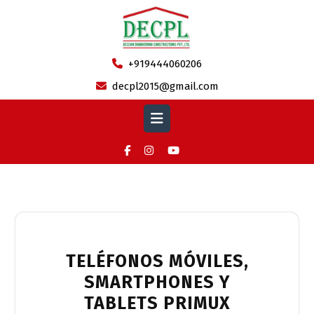
Skip
to
content
+919444060206
decpl2015@gmail.com
Open
Button
Category:
primux.es
TELÉFONOS MÓVILES,
SMARTPHONES Y
TABLETS PRIMUX