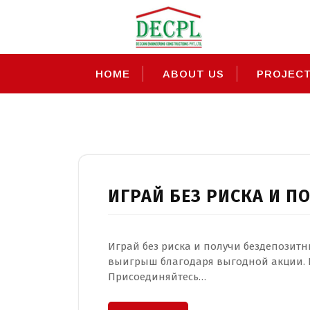
Skip
to
content
HOME
ABOUT US
PROJEC
Month:
October 2
ИГРАЙ БЕЗ РИСКА И 
Играй без риска и получи бездепозитн
выигрыш благодаря выгодной акции. П
Присоединяйтесь…