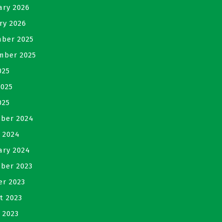
ary 2026
ry 2026
ber 2025
mber 2025
025
2025
025
ber 2024
 2024
ary 2024
ber 2023
er 2023
t 2023
 2023