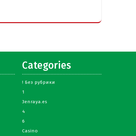
Categories
! Без рубрики
1
3enraya.es
4
6
Casino