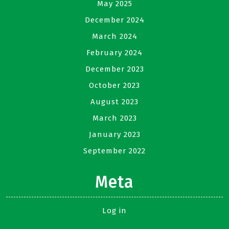
May 2025
December 2024
March 2024
February 2024
December 2023
October 2023
August 2023
March 2023
January 2023
September 2022
Meta
Log in