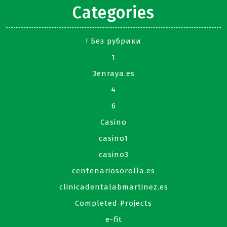
Categories
! Без рубрики
1
3enraya.es
4
6
Casino
casino1
casino3
centenariosorolla.es
clinicadentalabmartinez.es
Completed Projects
e-fit