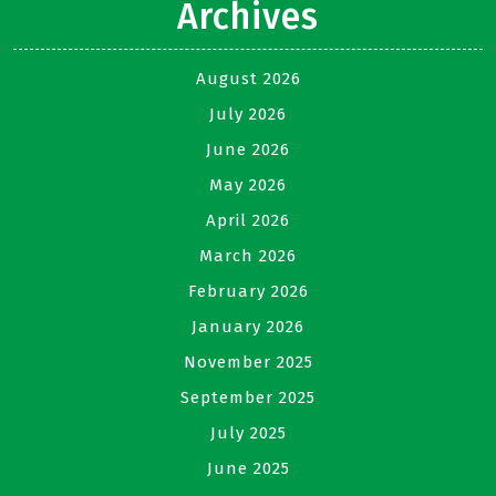
Archives
August 2026
July 2026
June 2026
May 2026
April 2026
March 2026
February 2026
January 2026
November 2025
September 2025
July 2025
June 2025