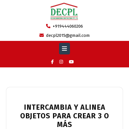
Skip
to
content
+919444060206
decpl2015@gmail.com
Open
Button
Category:
3enraya.es
INTERCAMBIA Y ALINEA
OBJETOS PARA CREAR 3 O
MÁS