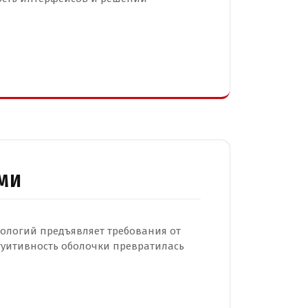
МИ
логий предъявляет требования от
нтуитивность оболочки превратилась