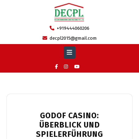
Skip
to
content
+919444060206
decpl2015@gmail.com
Open
Button
Month:
June 2026
GODOF CASINO:
ÜBERBLICK UND
SPIELERFÜHRUNG