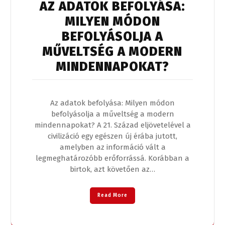
AZ ADATOK BEFOLYÁSA:
MILYEN MÓDON
BEFOLYÁSOLJA A
MŰVELTSÉG A MODERN
MINDENNAPOKAT?
Az adatok befolyása: Milyen módon
befolyásolja a műveltség a modern
mindennapokat? A 21. Század eljövetelével a
civilizáció egy egészen új érába jutott,
amelyben az információ vált a
legmeghatározóbb erőforrássá. Korábban a
birtok, azt követően az…
Read More