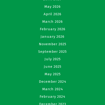
May 2026
April 2026
March 2026
February 2026
January 2026
November 2025
September 2025
July 2025
June 2025
May 2025
December 2024
March 2024
February 2024
December 2023