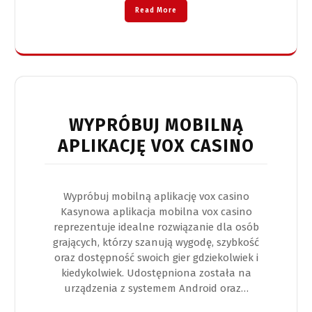
Read More
WYPRÓBUJ MOBILNĄ
APLIKACJĘ VOX CASINO
Wypróbuj mobilną aplikację vox casino
Kasynowa aplikacja mobilna vox casino
reprezentuje idealne rozwiązanie dla osób
grających, którzy szanują wygodę, szybkość
oraz dostępność swoich gier gdziekolwiek i
kiedykolwiek. Udostępniona została na
urządzenia z systemem Android oraz…