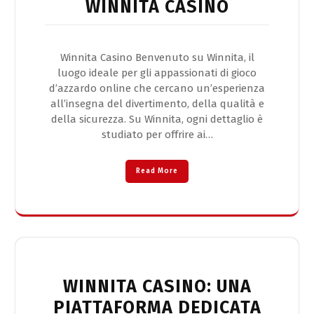
WINNITA CASINO
Winnita Casino Benvenuto su Winnita, il
luogo ideale per gli appassionati di gioco
d’azzardo online che cercano un’esperienza
all’insegna del divertimento, della qualità e
della sicurezza. Su Winnita, ogni dettaglio è
studiato per offrire ai…
Read More
WINNITA CASINO: UNA
PIATTAFORMA DEDICATA