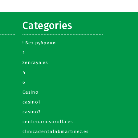
Categories
! Без рубрики
1
3enraya.es
4
6
Casino
casino1
casino3
centenariosorolla.es
clinicadentalabmartinez.es