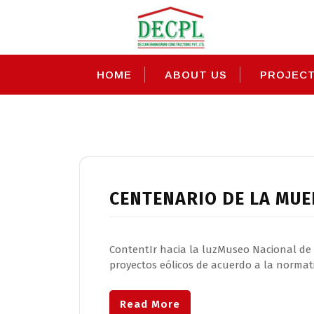
Skip
to
content
HOME
ABOUT US
PROJEC
Category:
centena
CENTENARIO DE LA MUE
ContentIr hacia la luzMuseo Nacional de
proyectos eólicos de acuerdo a la norma
Read More