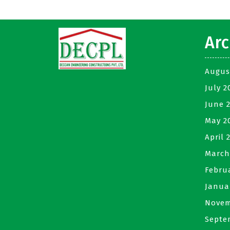
Arc
Augus
July 2
June 
May 2
April 
March
Febru
Janua
Novem
Septe