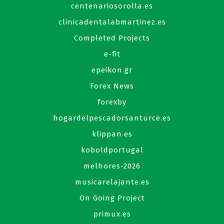
centenariosorolla.es
clinicadentalabmartinez.es
Completed Projects
e-fit
epeikon.gr
Forex News
forexby
hogardelpescadorsanturce.es
klippan.es
koboldportugal
melhores-2026
musicarelajante.es
On Going Project
primux.es