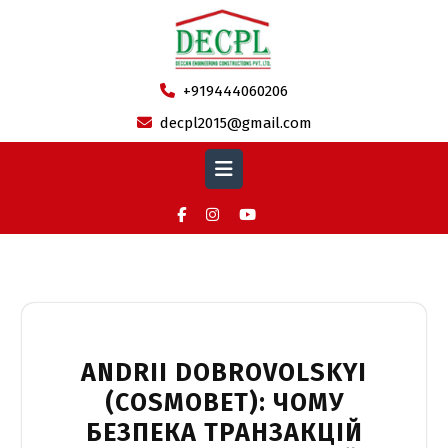
Skip
to
content
+919444060206
decpl2015@gmail.com
Open
Button
Month:
March 2024
ANDRII DOBROVOLSKYI
(COSMOBET): ЧОМУ
БЕЗПЕКА ТРАНЗАКЦІЙ